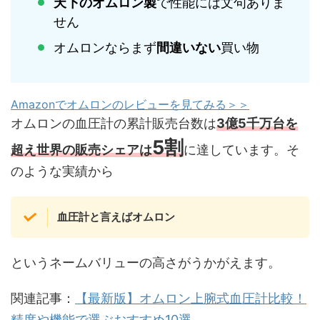
天下のオムロン製
で性能には文句ありま
せん
オムロンならまず
間違いない
買い物
Amazonでオムロンのレビューを見てみる＞＞
オムロンの血圧計の累計販売台数は
3億5千万台
を
5割
超え
世界の販売シェアは
に達しています。そ
のような実績から
血圧計と言えばオムロン
というネームバリューの高さがうかがえます。
関連記事：
【最新版】オムロン上腕式血圧計比較！
精度や機能で選ぶおすすめ10選