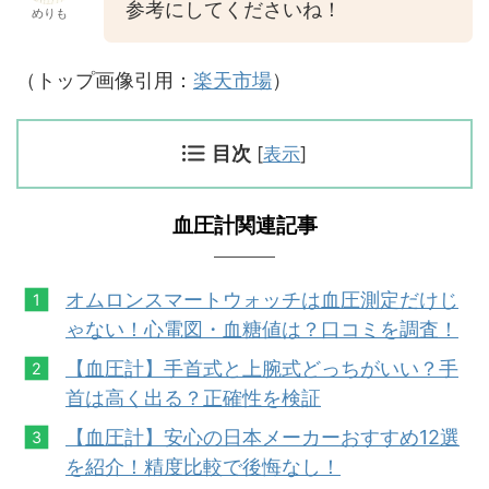
参考にしてくださいね！
めりも
（トップ画像引用：
楽天市場
）
目次
[
表示
]
血圧計関連記事
オムロンスマートウォッチは血圧測定だけじ
ゃない！心電図・血糖値は？口コミを調査！
【血圧計】手首式と上腕式どっちがいい？手
首は高く出る？正確性を検証
【血圧計】安心の日本メーカーおすすめ12選
を紹介！精度比較で後悔なし！