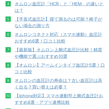
オムロン血圧計「HCR」と「HEM」の違いと
は？
【手首式血圧計】寝て測るのは可能？椅子が
ない場合の測り方
オムロンコネクト対応（スマホ連動）血圧計
おすすめ6選！口コミ比較
【最新版】オムロン上腕式血圧計比較！精度
や機能で選ぶおすすめ10選
【オムロン】アームインタイプ血圧計5選！口
コミ比較
オムロンの血圧計の寿命は？古い血圧計は高
く出る？買い替えは必要？
【iphone対応】スマホ連動型上腕式血圧計お
すすめ8選・アプリ連携比較