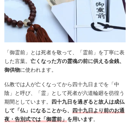
「御霊前」とは死者を敬って、「霊前」を丁寧に表
した言葉。
亡くなった方の霊魂の前に供える金銭、
御供物
に使われます。
仏教では人が亡くなってから四十九日までを「中
陰」と呼び、「霊」として死者が六道輪廻を彷徨う
期間としています。
四十九日を過ぎると故人は成仏
して「仏」になることから、
四十九日より前のお通
夜・告別式では「御霊前」
を用います
。