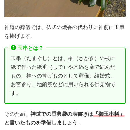
神道の葬儀では、仏式の焼香の代わりに神前に玉串
を捧げます。
玉串とは？
玉串（たまぐし）とは、榊（さかき）の枝に
紙で作った紙垂（しで）や木綿を麻で結んだ
もの。神への捧げものとして葬儀、結婚式、
お宮参り、地鎮祭などに用いられる供え物で
す。
そのため、
神道での香典袋の表書きは
「御玉串料」
と書いたものを準備しましょう
。