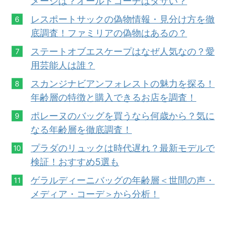
メージは？オールドコーチはダサい？
レスポートサックの偽物情報・見分け方を徹
底調査！ファミリアの偽物はあるの？
ステートオブエスケープはなぜ人気なの？愛
用芸能人は誰？
スカンジナビアンフォレストの魅力を探る！
年齢層の特徴と購入できるお店を調査！
ポレーヌのバッグを買うなら何歳から？気に
なる年齢層を徹底調査！
プラダのリュックは時代遅れ？最新モデル
で
検証！おすすめ5選も
ゲラルディーニバッグの年齢層＜世間の声・
メデ
ィ
ア・コーデ＞から分析！