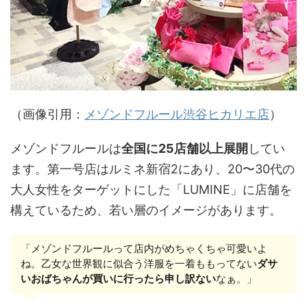
（画像引用：
メゾンドフルール渋谷ヒカリエ店
）
メゾンドフルールは
全国に25店舗以上展開
してい
ます。第一号店はルミネ新宿2にあり、20〜30代の
大人女性をターゲットにした「LUMINE」に店舗を
構えているため、若い層のイメージがあります。
「メゾンドフルールって店内がめちゃくちゃ可愛いよ
ね。乙女な世界観に似合う洋服を一着ももってない
ダサ
いおばちゃんが買いに行ったら申し訳ない
なぁ。」