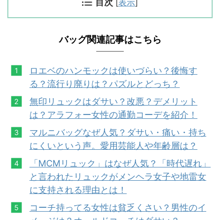
目次
[
表示
]
バッグ関連記事はこちら
ロエベのハンモックは使いづらい？後悔す
る？流行り廃りは？パズルとどっち？
無印リュックはダサい？改悪？デメリット
は？アラフォー女性の通勤コーデを紹介！
マルニバッグなぜ人気？ダサい・痛い・持ち
にくいという声。愛用芸能人や
年
齢層は？
「MCMリュック」はなぜ人気？「時代遅れ」
と言われたリュックがメンヘラ女子や地雷女
に支持される理由とは！
コーチ持ってる女性は貧乏くさい？男性のイ