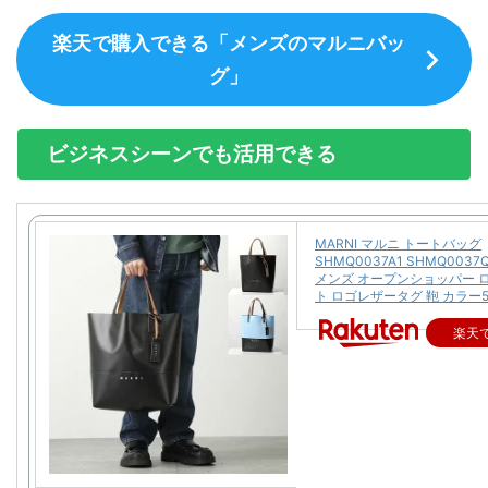
楽天で購入できる「メンズのマルニバッ
グ」
ビジネスシーンでも活用できる
MARNI マルニ トートバッグ
SHMQ0037A1 SHMQ0037Q
メンズ オープンショッパー 
ト ロゴレザータグ 鞄 カラー
楽天