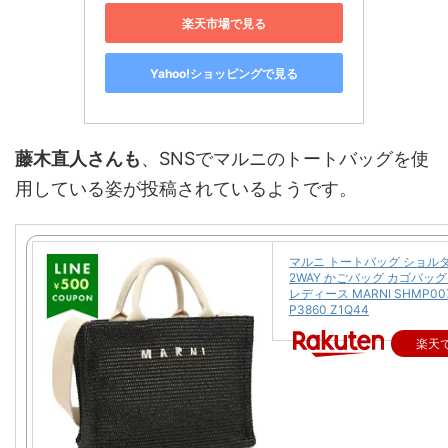
楽天市場で見る
Yahoo!ショッピングで見る
藤木直人さんも
、SNSでマルニのトートバッグを使
用している姿が投稿されているようです。
マルニ トートバッグ ショル
2WAY かごバッグ カゴバッ
レディース MARNI SHMP00
P3860 Z1Q44
楽天