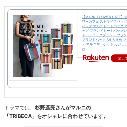
【MARNI FLOWER CAFE
ワーカフェ ストライプバッグ
バッグ マルニトートバッグ M
ッグ ブランドトートバッグ
トートバッグブランド ブラ
ブランドバック A4 大きめ 
ェ マルニマーケット カジュ
れ
楽天
ドラマでは、
杉野遥亮さんがマルニの
「TRIBECA」をオシャレに合わせています。