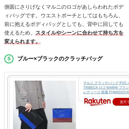
側面にさりげなくマルニのロゴがあしらわれたボデ
ィバッグです。ウエストポーチとしてはもちろん、
前に抱えるボディバッグとしても、背中に回しても
使えるため、
スタイルやシーンに合わせて持ち方を
変えられます。
ブルー×ブラックのクラッチバッグ
マルニ クラッチバッグ PVC
TRIBECA ロゴ MARNI ブ
レディース 軽量 PHMI0001A
楽天