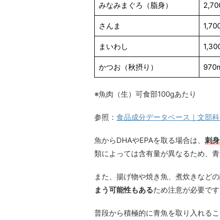
みなみまぐろ（脂身）
2,7
さんま
1,70
まいわし
1,30
かつお（秋摂り）
970
※魚肉（生）可食部100gあたり
参照：
食品成分データベース｜文部科
魚からDHAやEPAを取る場合は、
刺身
類によっては含有量が異なるため、青
また、揚げ物や焼き魚、煮炊きなどの
まう可能性もある
ため注意が必要です
普段から積極的に青魚を取り入れるこ