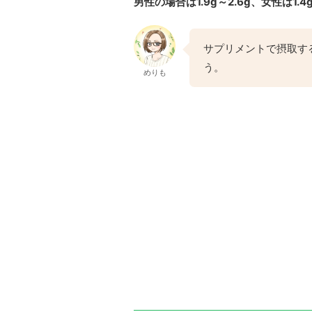
男性の場合は1.9g～2.6g、女性は1.4
サプリメントで摂取す
う。
めりも