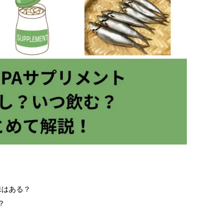
味はある？
？