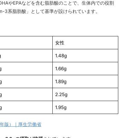
DHAやEPAなどを含む脂肪酸のことで、生体内での役割
n-3系脂肪酸」として基準が設けられています。
】
女性
g
1.48g
g
1.66g
g
1.89g
g
2.25g
g
1.95g
5年版）｜厚生労働省