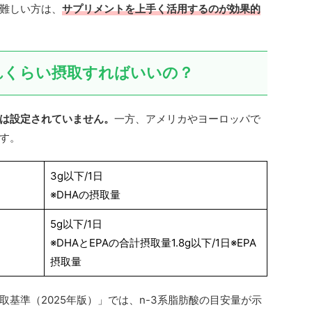
難しい方は、
サプリメントを上手く活用するのが効果的
どれくらい摂取すればいいの？
安は設定されていません。
一方、アメリカやヨーロッパで
す。
3g以下/1日
※DHAの摂取量
5g以下/1日
※DHAとEPAの合計摂取量1.8g以下/1日※EPA
摂取量
基準（2025年版）」では、n-3系脂肪酸の目安量が示