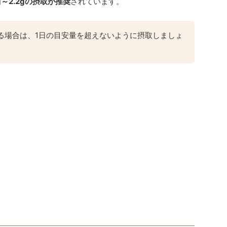
g～2.2gの摂取が推奨
されています。
る場合は、1日の目安量を超えないように摂取しましょ