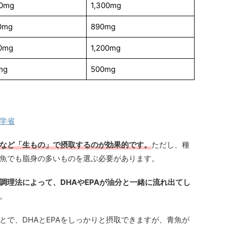
00mg
1,300mg
0mg
890mg
0mg
1,200mg
mg
500mg
学省
など「生もの」で摂取するのが効果的です。
ただし、種
魚でも脂身の多いものを選ぶ必要があります。
調理法によって、DHAやEPAが油分と一緒に流れ出てし
。
とで、DHAとEPAをしっかりと摂取できますが、青魚が