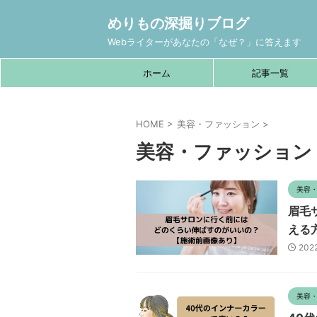
めりもの深掘りブログ
Webライターがあなたの「なぜ？」に答えます
ホーム
記事一覧
HOME
>
美容・ファッション
>
美容・ファッション
美容
眉毛
える
202
美容