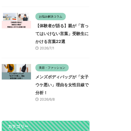
お悩み解決コラム
【体験者が語る】親が「言っ
てはいけない言葉」受験生に
かける言葉22選
2026/7/1
美容・ファッション
メンズボディバッグが「女子
ウケ悪い」理由を女性目線で
分析！
2026/6/8
カテゴリー