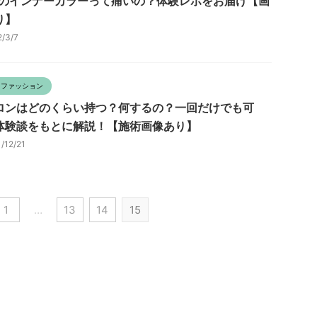
代のインナーカラーって痛いの？体験レポをお届け【画
り】
2/3/7
・ファッション
ロンはどのくらい持つ？何するの？一回だけでも可
体験談をもとに解説！【施術画像あり】
1/12/21
1
…
13
14
15