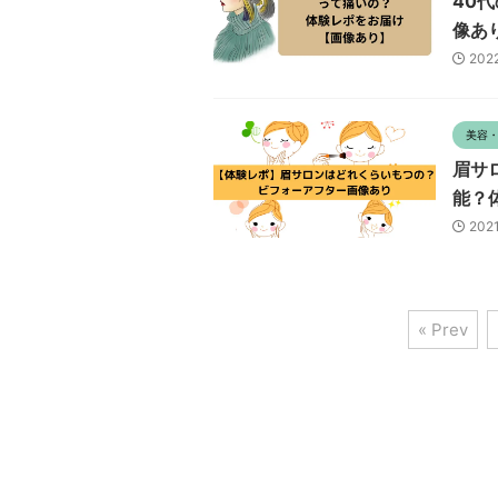
40
像あ
202
美容
眉サ
能？
202
« Prev