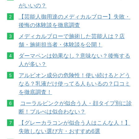
がいいの？
【芸能人御用達のメディカルブロー】失敗・
後悔の体験談を徹底調査
メディカルブローで施術した芸能人は？店
舗・施術担当者・体験談を公開！
ダーマペンは効果なし？意味ない？後悔する
人が多い？
アルビオン成分の危険性！使い続けるとどう
なる？乳液だけ使ってる人もいるの？口コミ
を徹底調査！
コーラルピンクが似合う人・顔タイプ別に診
断！ブルべは似合わない？
【グレーカラコンが似合う人はこんな人！】
失敗しない選び方・おすすめ6選