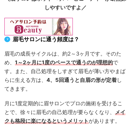
しやすいですよ／
眉毛サロンに通う頻度は？
眉毛の成長サイクルは、約2～3ヶ月です。そのた
め、
1～2ヶ月に1度のペースで通うのが理想的
で
す。また、自己処理をしすぎて眉毛が薄い方やまば
らに生える方は、
4、5回通うと自眉の形が定着
し
てきます。
月に1度定期的に眉サロンでプロの施術を受けるこ
とで、徐々に眉毛の自己処理が要らなくなり、
メイ
クも格段に楽になるというメリット
があります。