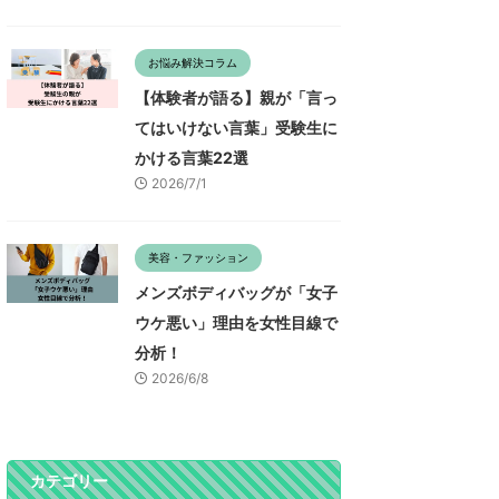
お悩み解決コラム
【体験者が語る】親が「言っ
てはいけない言葉」受験生に
かける言葉22選
2026/7/1
美容・ファッション
メンズボディバッグが「女子
ウケ悪い」理由を女性目線で
分析！
2026/6/8
カテゴリー