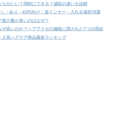
っちがいい？同時にできる？値段の違いを比較
し・あり・40代向け・逆インナー・入れる場所18選
？髪の
量
が多いのはなぜ？
なぜ高いのか？ヘアアクセの価格に隠された7つの理由
！人気
ヘ
アケア商品最新ランキング