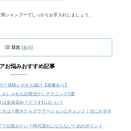
ア用シャンプーでしっかりお手入れしましょう。
目次
[
表示
]
アお悩みおすすめ記事
の？体験レポを
お
届け【画像あり】
！おしゃれな白髪ぼかしテクニック5選
きは全体染め？どうすればいい？
どきは？飽きたらグラデーションにチェンジ！次におすす
で？白髪みたい？時代遅れにならないためのポイント