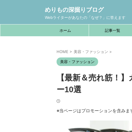
めりもの深掘りブログ
Webライターがあなたの「なぜ？」に答えます
ホーム
記事一覧
HOME
>
美容・ファッション
>
美容・ファッション
【最新＆売れ筋！】
ー10選
※当ページはプロモーションを含みま