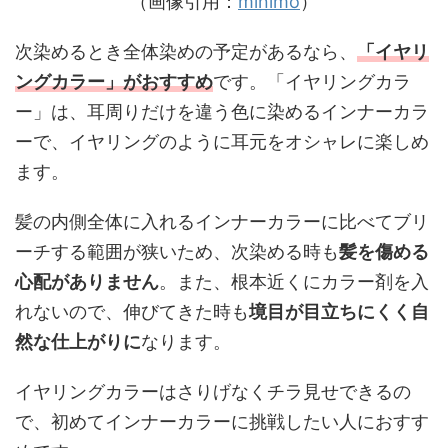
（画像引用：
mi
n
imo
）
次染めるとき全体染めの予定があるなら、
「イヤリ
ングカラー」がおすすめ
です。「イヤリングカラ
ー」は、耳周りだけを違う色に染めるインナーカラ
ーで、イヤリングのように耳元をオシャレに楽しめ
ます。
髪の内側全体に入れるインナーカラーに比べてブリ
ーチする範囲が狭いため、次染める時も
髪を傷める
心配がありません
。また、根本近くにカラー剤を入
れないので、伸びてきた時も
境目が目立ちにくく自
然な仕上がりに
なります。
イヤリングカラーはさりげなくチラ見せできるの
で、初めてインナーカラーに挑戦したい人におすす