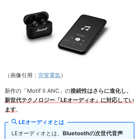
（画像引用：
完
実
電
気
）
新作の「Motif Ⅱ ANC」の
接続性はさらに進化し、
新世代テクノロジー「
LE
オーディオ」に対応
してい
ます
。
LEオーディオとは
LEオーディオとは、
Bluetoothの次世代音声