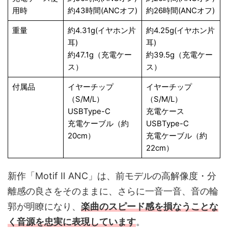
用時
約43時間(ANCオフ)
約26時間(ANCオフ)
重量
約4.31g(イヤホン片
約4.25g(イヤホン片
耳)
耳)
約47.1g（充電ケー
約39.5g（充電ケー
ス）
ス）
付属品
イヤーチップ
イヤーチップ
（S/M/L）
（S/M/L）
USBType-C
充電ケース
充電ケーブル（約
USBType-C
20cm）
充電ケーブル（約
22cm）
新作「Motif Ⅱ ANC」は、前モデルの高解像度・分
離感の良さをそのままに、さらに一音一音、音の輪
郭が明瞭になり、
楽曲のスピード感を損なうことな
く音源を忠実に表現
しています
。