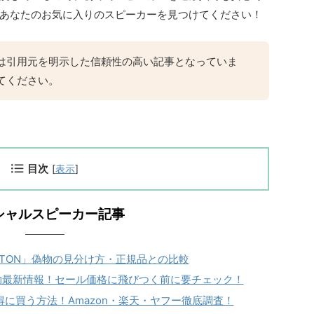
あなたのお気に入りのスピーカーを見つけてください！
は引用元を明示した信頼性の高い記事となっていま
てください。
目次
[
表示
]
シャルスピーカー記事
RTON」偽物の見分け方・正規品との比較
II」の偽物最新情報！セール価格に飛びつく前
に
要チェック！
に買う方法！Amazon・楽天・ヤ
フ
ー徹底調査！