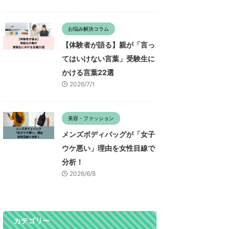
お悩み解決コラム
【体験者が語る】親が「言っ
てはいけない言葉」受験生に
かける言葉22選
2026/7/1
美容・ファッション
メンズボディバッグが「女子
ウケ悪い」理由を女性目線で
分析！
2026/6/8
カテゴリー