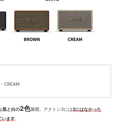
・CREAM
2色
は
黒と白の
展開。アクトン3には
2にはなかった
ています
。