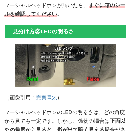
マーシャルヘッドホンが届いたら、
すぐに箱のシー
ルを確認してください
。
見分け方②LEDの明るさ
（画像引用：
完実電気
）
マーシャルヘッドホンのLEDの明るさは、どの角度
から見ても一定です。しかし、偽物の場合は
正面以
外の角度から見ると、
影が出て暗く見える
場合があ