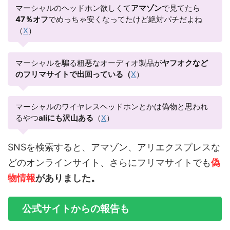
マーシャルのヘッドホン欲しくて
アマゾン
で見てたら
47％オフ
でめっちゃ安くなってたけど絶対パチだよね
（
X
）
マーシャルを騙る粗悪なオーディオ製品が
ヤフオクなど
のフリマサイトで出回っている（
X
）
マーシャルのワイヤレスヘッドホンとかは偽物と思われ
るやつ
aliにも沢山ある
（
X
）
SNSを検索すると、アマゾン、アリエクスプレスな
どのオンラインサイト、さらにフリマサイトでも
偽
物情報
がありました。
公式サイトからの報告も