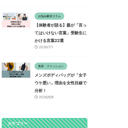
お悩み解決コラム
【体験者が語る】親が「言っ
てはいけない言葉」受験生に
かける言葉22選
2026/7/1
美容・ファッション
メンズボディバッグが「女子
ウケ悪い」理由を女性目線で
分析！
2026/6/8
カテゴリー