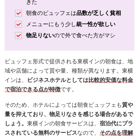
きた
朝食のビュッフェは
品数が乏しく貧相
メニューにもう少し
統一性が欲しい
物足りない
ので外で食べた方がマシ
ビュッフェ形式で提供される東横インの朝食は、地
域や店舗によって質や量、種類が異なります。東横
インは、
ビジネスホテルとしては
比較的安価な料金
で宿泊できる点が特徴
です。
そのため、ホテルによっては朝食ビュッフェも
質や
量を抑えており、物足りなさを感じる場合があるで
しょう。
東横インの朝食サービスは、
宿泊代にプラ
スされている無料のサービス
なので、
その点を理解