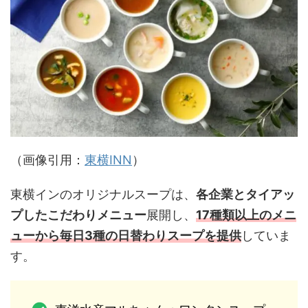
（画像引用：
東横INN
）
東横インのオリジナルスープは、
各企業とタイアッ
プしたこだわりメニュー
展開し、
17種類以上のメニ
ューから毎日3種の日替わりスープを提供
していま
す。