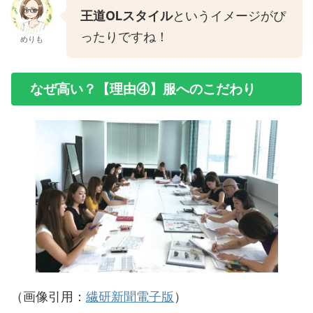
王道OLスタイル
というイメージがぴ
ったりですね！
めりも
なぜ高い？【理由④】服へのこだわり
（画像引用：
繊研新聞電子版
）