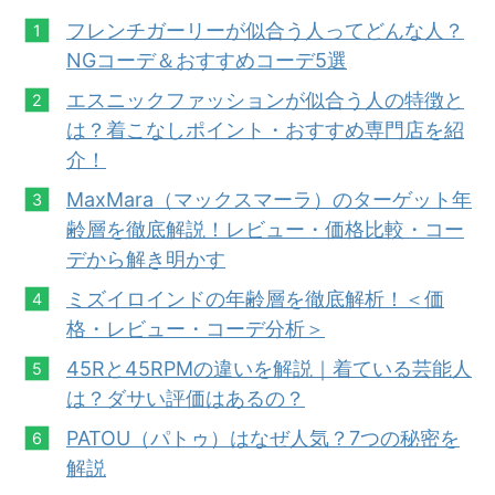
フレンチガーリーが似合う人ってどんな人？
NGコーデ＆おすすめコーデ5選
エスニックファッションが似合う人の特徴と
は？着こなしポイント・おすすめ専門店を紹
介！
MaxMara（マックスマーラ）のターゲット年
齢層を徹底解説！レビュー・価格比較・コー
デから解き明かす
ミズイロインドの年齢層を徹底解析！＜価
格・レビュー・コーデ分析＞
45Rと45RPMの違いを解説｜着ている芸能人
は？ダサい評価はあるの？
PATOU（パトゥ）はなぜ人
気？
7つの秘密を
解説