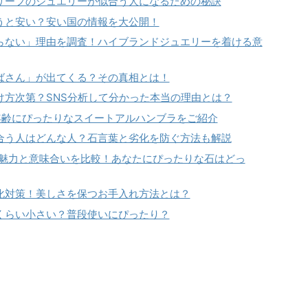
リーフのジュエリーが似合う人になるための秘訣
うと安い？安い国の情報を大公開！
らない」理由を調査！ハイブランドジュエリーを着ける意
ばさん」が出てくる？その真相とは！
け方次第？SNS分析して分かった本当の理由とは？
の年齢にぴったりなスイートアルハンブラをご紹介
合う人はどんな人？石言葉と劣化を防ぐ方法も解説
：魅力と意味合いを比較！あなたにぴったりな石はどっ
化対策！美しさを保つお手入れ方法とは？
くらい小さい？普段使いにぴったり？