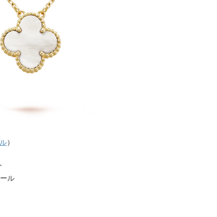
ル
）
ト
パール