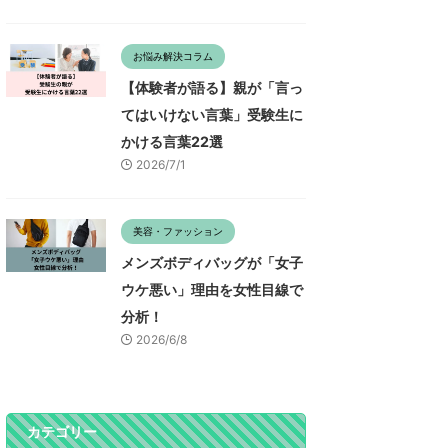
お悩み解決コラム
【体験者が語る】親が「言っ
てはいけない言葉」受験生に
かける言葉22選
2026/7/1
美容・ファッション
メンズボディバッグが「女子
ウケ悪い」理由を女性目線で
分析！
2026/6/8
カテゴリー