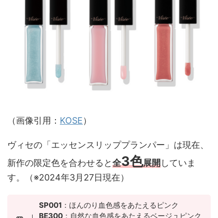
（画像引用：
KOSE
）
ヴィセの「エッセンスリッププランパー」は現在、
3色
新作の限定色を合わせると
全
展開
していま
す。（※2024年3月27日現在）
SP001
：ほんのり血色感をあたえるピンク
BE300
：自然な血色感をあたえるベージュピンク