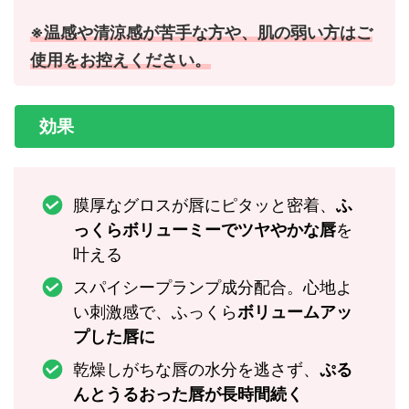
※温感や清涼感が苦手な方や、肌の弱い方はご
使用をお控えください。
効果
膜厚なグロスが唇にピタッと密着、
ふ
っくらボリューミーでツヤやかな唇
を
叶える
スパイシープランプ成分配合。心地よ
い刺激感で、ふっくら
ボリュームアッ
プした唇に
乾燥しがちな唇の水分を逃さず、
ぷる
んとうるおった唇が長時間続く