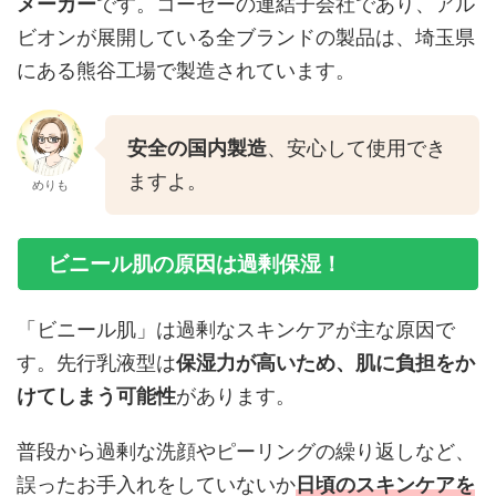
メーカー
です。コーセーの連結子会社であり、アル
ビオンが展開している全ブランドの製品は、埼玉県
にある熊谷工場で製造されています。
安全の国内製造
、安心して使用でき
ますよ。
めりも
ビニール肌の原因は過剰保湿！
「ビニール肌」は過剰なスキンケアが主な原因で
す。先行乳液型は
保湿力が高いため、肌に負担をか
けてしまう可能性
があります。
普段から過剰な洗顔やピーリングの繰り返しなど、
誤ったお手入れをしていないか
日頃のスキンケアを