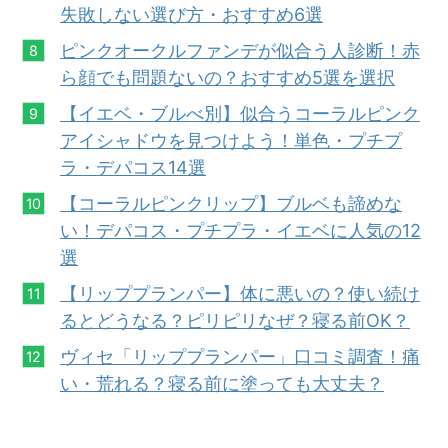
失敗しない選び方・おすすめ6選
ピンクオークルファンデが似合う人診断！赤
ら顔でも問題ないの？おすすめ5選を選択
【イエベ・ブルべ別】似合うコーラルピンク
アイシャドウを見つけよう！単色
・
プチプ
ラ・デパコス14選
【コーラル
ピン
クリップ】ブルベも諦めな
い！デパコス・プチプラ・イエベに人気の12
選
【リッププランパー】体に悪いの？使い続け
るとどうなる？ピリピリなぜ？寝る前OK？
ヴィセ「リッププランパー」口コミ調査！痛
い・荒れる？寝る前に塗っても大丈夫？