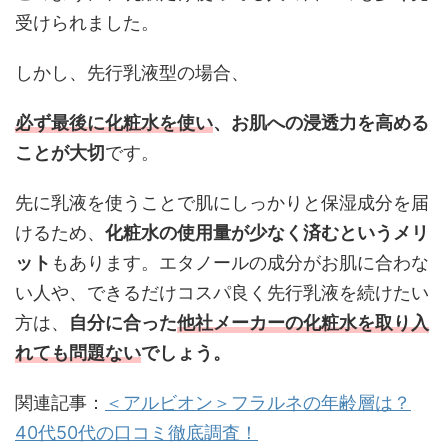
受けられました。
しかし、先行乳液型の場合、
必ず最後に化粧水を使い
、お肌への浸透力を高める
ことが大切
です。
先に乳液を使うことで肌にしっかりと保湿成分を届
けるため、
化粧水の使用量が少なく済むというメリ
ット
もあります。エタノールの成分がお肌に合わな
い人や、できるだけコスパ良く先行乳液を続けたい
方は、
自分に合った
他社メーカーの化粧水を取り入
れても問題ない
でしょう。
関連記事：
＜アルビオン＞フラルネの年齢層は？
40代50代の口コミ徹底調査！