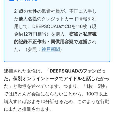
21歳の女性の派遣社員が、不正に入手し
た他人名義のクレジットカード情報を利
用して、DEEPSQUADのCDを116枚（現
金約12万円相当）を購入。
窃盗と私電磁
的記録不正作出・同供用容疑で逮捕
され
た。（参照：
神戸新聞
）
逮捕された女性は、
「DEEPSQUADのファンだっ
た。個別オンライントークでアイドルと話したかっ
た」
と動悸を述べています。つまり、「1枚＝5秒」
ではほとんど会話にならないことから、100毎以上
購入すればおよそ10分話せるため、このような行動
に出たと推測されます。