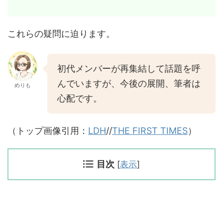
これらの疑問に迫ります。
初代メンバーが再集結して話題を呼
んでいますが、今後の展開、筆者は
めりも
心配です。
（トップ画像引用：
L
DH
//
T
HE FIRST TIME
S
）
目次
[
表示
]