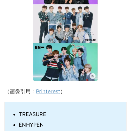
（画像引用：
P
rinterest
）
TREASURE
ENHYPEN