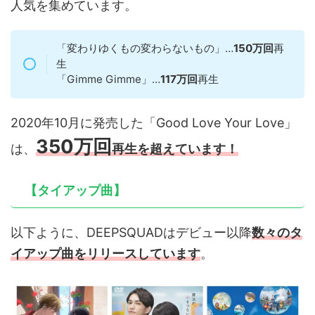
人気を集めています。
「変わりゆくもの変わらないもの」…
150万回
再
生
「Gimme Gimme」…
117万回
再生
2020年10月に発売した「Good Love Your Love」
350万回
は、
再生を超えています！
【タイアップ曲】
以下ように、DEEPSQUADはデビュー以降
数々のタ
イアップ曲をリリース
しています
。