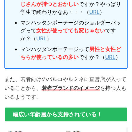
じさん
が持つとおかしい
ですか？やっぱり
学生で終わりかなあ・・・（
URL
）
マンハッタンポーテージのショルダーバッ
グって
女性
が使ってても変じゃない
です
か？（
URL
）
マンハッタンポーテージって
男性と女性ど
ちらが使っているの多い
ですか？（
URL
）
また、若者向けのパルコやルミネに直営店が入って
いることから、
若者ブランドのイメージ
を持つ人も
いるようです。
幅広い年齢層から支持されている！