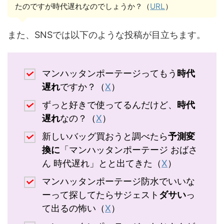
たのですが時代遅れなのでしょうか？（
URL
）
また、SNSでは以下のような投稿が目立ちます。
マンハッタンポーテージってもう
時代
遅れ
ですか？（
X
）
ずっと好きで使ってるんだけど、
時代
遅れ
なの？（
X
）
新しいバッグ買おうと調べたら
予測変
換に
「マンハッタンポーテージ おばさ
ん 時代遅れ」とと出てきた（
X
）
マンハッタンポーテージ防水でいいな
ーって探してたらサジェスト
ダサい
っ
て出るの怖い（
X
）