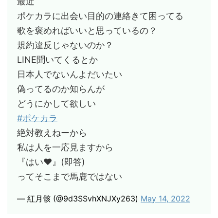
最近
ポケカラに出会い目的の連絡きて困ってる
歌を褒めればいいと思っているの？
規約違反じゃないのか？
LINE聞いてくるとか
日本人でないんよだいたい
偽ってるのか知らんが
どうにかして欲しい
#ポケカラ
絶対教えねーから
私は人を一応見ますから
『はい❤』(即答)
ってそこまで馬鹿ではない
— 紅月骸 (@9d3SSvhXNJXy263)
May 14, 2022