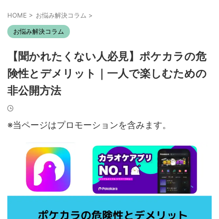
HOME
>
お悩み解決コラム
>
お悩み解決コラム
【聞かれたくない人必見】ポケカラの危
険性とデメリット｜一人で楽しむための
非公開方法
※当ページはプロモーションを含みます。