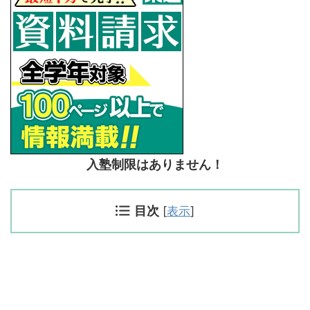
入塾制限はありません！
目次
[
表示
]