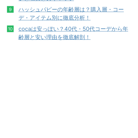
ハッシュパピーの年齢層は？購入層・コー
デ・
アイ
テム別に徹底分析！
cocaは安っ
ぽい？40代・50代コーデから年
齢層と安い理由を徹底解剖！