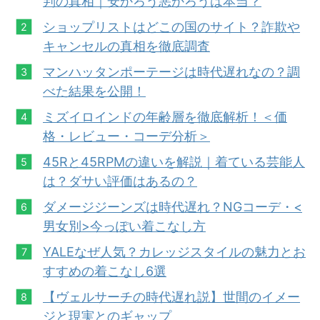
判の真相｜安かろう悪かろうは本当？
ショップリストはどこの国の
サ
イト？詐欺や
キャンセルの真相を徹底調査
マンハッタンポーテージは時代遅れなの？調
べた結果を公開！
ミズイロインドの年齢層を徹底解析
！
＜価
格・レビュー・コーデ分析＞
45Rと45RPMの違いを
解説
｜着てい
る
芸
能
人
は？ダサい評価はあるの？
ダメージジーンズ
は
時代遅れ？NGコーデ・<
男女別>今っぽい着こなし方
YALEなぜ人気？カレッ
ジ
スタイルの魅力とお
すすめの着こなし6選
【ヴェルサーチの時代遅れ説】世間のイ
メー
ジと現実とのギャップ