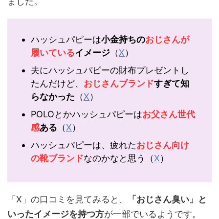
ました。
ハッシュパピーは
小金持ちの
おじさんが
履いている
イメージ
（
X
）
夫にハッシュパピーの財布プレゼントし
たんだけど、
おじさんブランド
すぎて知
らなかった
（
X
）
POLOとかハッシュパピーは
お父さん世代
感
ある
（
X
）
ハッシュパピーは、疲れた
おじさん向け
の靴ブランド
なのかなと思う（
X
）
「X」の口コミを見てみると、
「おじさん臭い」と
いったイメージを持つ方
が一部でいるようです。