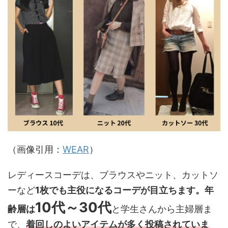
（画像引用：
WEAR
）
レディースコーデは、ブラウスやニット、カットソ
ーなど
1枚でも主役になるコーデが目立ちます。年
10代～30代
齢層は
と学生さんから主婦層ま
で、
着回しのよいアイテムが多く投稿されていま