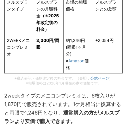
メルスプラ
メルスプラ
市場の相場
メルスプラ
ンタイプ
ンの月額料
価格
ンとの差額
金
（※2025
年改定後の
料金）
2WEEKメニ
3,300円/両
約1,246円
+2,054円
コンプレミ
眼
(両眼1ヶ月
オ
分)
※
Amazon
価
格
※税込表記・価格改定後の料金です。（参照：
公式ページ
）
※相場価格は2026年1月現在の参考価格です。
2weekタイプのメニコンプレミオは、6枚入りが
1,870円で販売されています。1ケ月相当に換算する
と両眼で1,246円となり、
通常購入の方がメルスプ
ランより安価で購入できます。