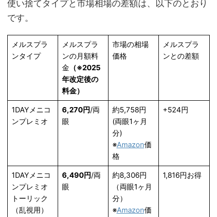
使い捨てタイプと市場相場の差額は、以下のとおり
です。
メルスプラ
メルスプラ
市場の相場
メルスプラ
ンタイプ
ンの月額料
価格
ンとの差額
金
（※2025
年改定後の
料金）
1DAYメニコ
6,270円
/両
約5,758円
+524円
ンプレミオ
眼
(両眼1ヶ月
分)
※
Amazon
価
格
1DAYメニコ
6,490円
/両
約8,306円
1,816円お得
ンプレミオ
眼
（両眼1ヶ月
トーリック
分）
（乱視用）
※
Amazon
価