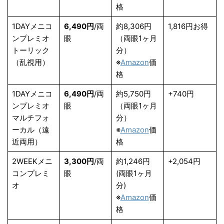
格
1DAYメニコ
6,490円
/両
約8,306円
1,816円お得
ンプレミオ
眼
（両眼1ヶ月
トーリック
分）
（乱視用）
※
Amazon
価
格
1DAYメニコ
6,490円
/両
約5,750円
+740円
ンプレミオ
眼
（両眼1ヶ月
マルチフォ
分）
ーカル（遠
※
Amazon
価
近両用）
格
2WEEKメニ
3,300円
/両
約1,246円
+2,054円
コンプレミ
眼
(両眼1ヶ月
オ
分)
※
Amazon
価
格