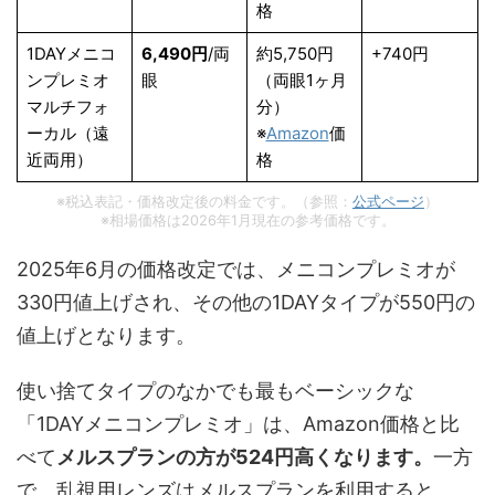
格
1DAYメニコ
6,490円
/両
約5,750円
+740円
ンプレミオ
眼
（両眼1ヶ月
マルチフォ
分）
ーカル（遠
※
Amazon
価
近両用）
格
※税込表記・価格改定後の料金です。（参照：
公式ページ
）
※相場価格は2026年1月現在の参考価格です。
2025年6月の価格改定では、メニコンプレミオが
330円値上げされ、その他の1DAYタイプが550円の
値上げとなります。
使い捨てタイプのなかでも最もベーシックな
「1DAYメニコンプレミオ」は、Amazon価格と比
べて
メルスプランの方が524円高くなります。
一方
で、乱視用レンズはメルスプランを利用すると